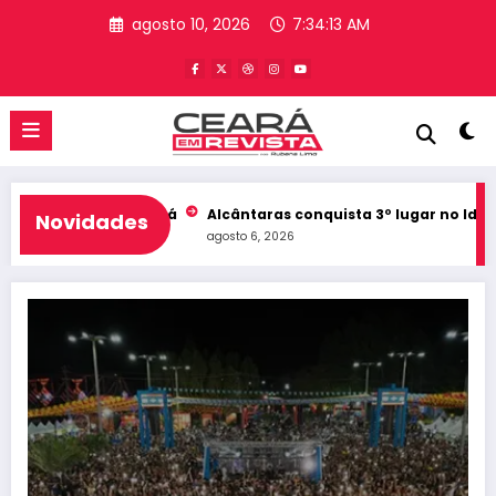
Pular
agosto 10, 2026
7:34:15 AM
para
o
conteúdo
 Ceará
Alcântaras conquista 3º lugar no Ideb do Ceará e regist
Novidades
agosto 6, 2026