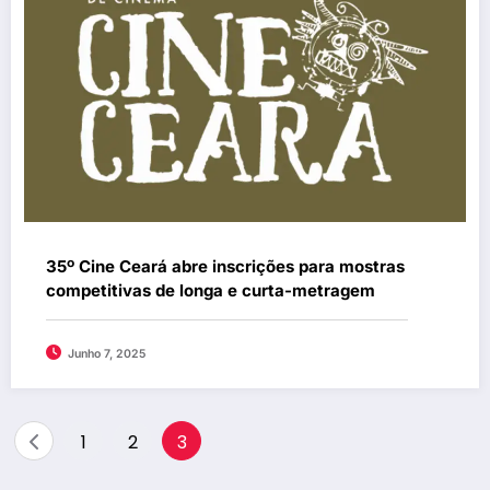
35º Cine Ceará abre inscrições para mostras
competitivas de longa e curta-metragem
Junho 7, 2025
Paginação
1
2
3
de