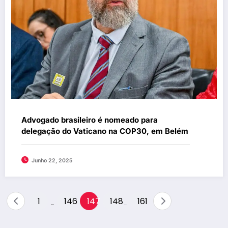
Advogado brasileiro é nomeado para
delegação do Vaticano na COP30, em Belém
Junho 22, 2025
Paginação
1
146
147
148
161
…
…
de