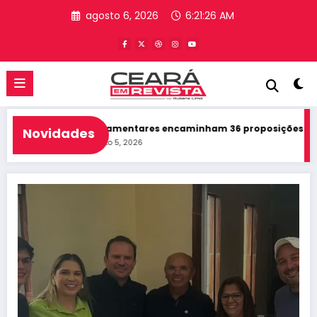
Pular
agosto 6, 2026
6:21:28 AM
para
o
conteúdo
lamentares encaminham 36 proposições para tramitação na Alec
Novidades
to 5, 2026