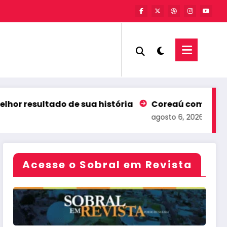
tado de sua história
Coreaú comemora liderança
agosto 6, 2026
Acesse o Sobral em Revista