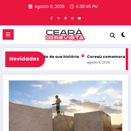
Pular
agosto 6, 2026
4:38:47 PM
para
o
conteúdo
a melhor resultado de sua história
Coreaú comemora liderança
Novidades
agosto 6, 2026