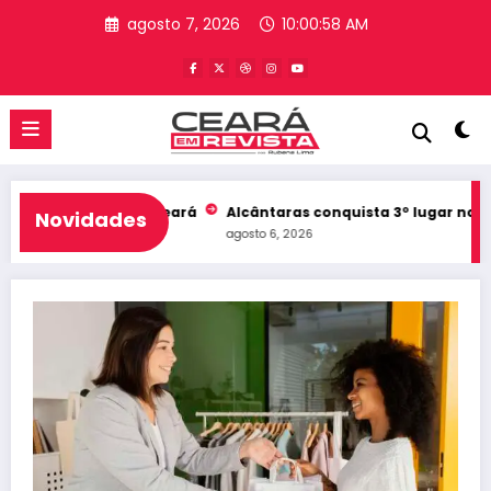
Pular
agosto 7, 2026
10:00:58 AM
para
o
conteúdo
a no Top 10 do Ceará
Alcântaras conquista 3º lugar no Ideb do
Novidades
agosto 6, 2026