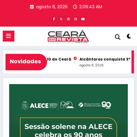
Pular
agosto 8, 2026
2:09:43 AM
para
o
conteúdo
b e entra no Top 10 do Ceará
Alcântaras conquista 3º lugar no
Novidades
agosto 6, 2026