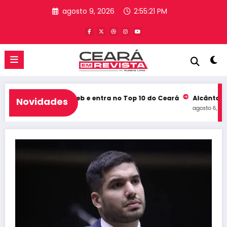
Pular
agosto 9, 2026
2:55:22 PM
para
o
conteúdo
a história no Ideb e entra no Top 10 do Ceará
Alcântaras conq
Novidades
agosto 6, 2026