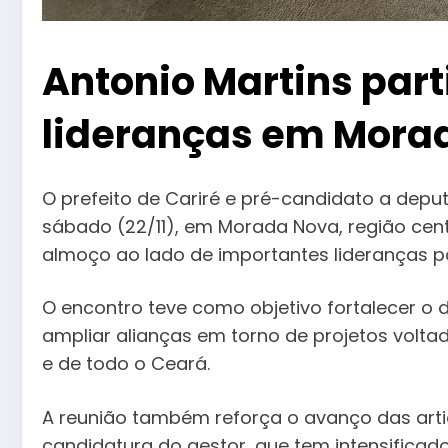
Antonio Martins par
lideranças em Mora
O prefeito de Cariré e pré-candidato a deput
sábado (22/11), em Morada Nova, região cent
almoço ao lado de importantes lideranças po
O encontro teve como objetivo fortalecer o d
ampliar alianças em torno de projetos volt
e de todo o Ceará.
A reunião também reforça o avanço das arti
candidatura do gestor, que tem intensificad