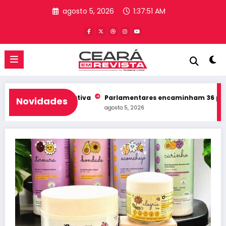
Pular
agosto 5, 2026
1:37:52 AM
para
o
conteúdo
sembleia Legislativa
Parlamentares encaminham 36 proposiçõ
Novidades
agosto 5, 2026