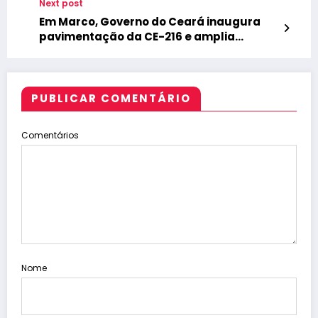
Next post
2026
Em Marco, Governo do Ceará inaugura
pavimentação da CE-216 e amplia
investimentos em infraestrutura
rodoviária
PUBLICAR COMENTÁRIO
Comentários
Nome