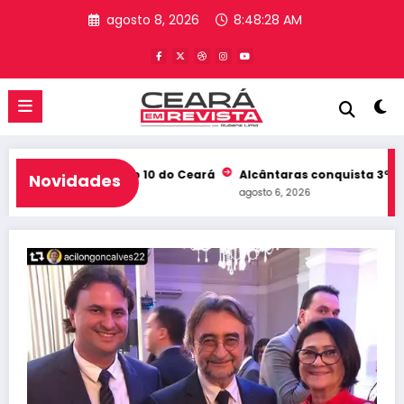
Pular
agosto 8, 2026
8:48:29 AM
para
o
conteúdo
b e entra no Top 10 do Ceará
Alcântaras conquista 3º lugar no
Novidades
agosto 6, 2026