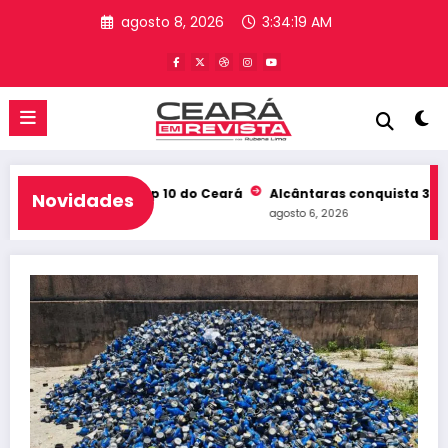
Pular
agosto 8, 2026
3:34:20 AM
para
o
conteúdo
eb e entra no Top 10 do Ceará
Alcântaras conquista 3º lugar n
Novidades
agosto 6, 2026