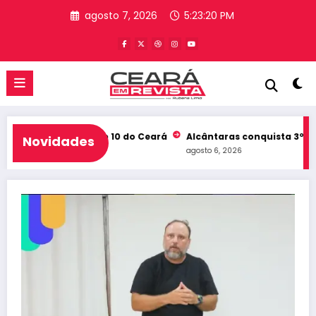
Pular
agosto 7, 2026
5:23:21 PM
para
o
conteúdo
b e entra no Top 10 do Ceará
Alcântaras conquista 3º lugar no
Novidades
agosto 6, 2026