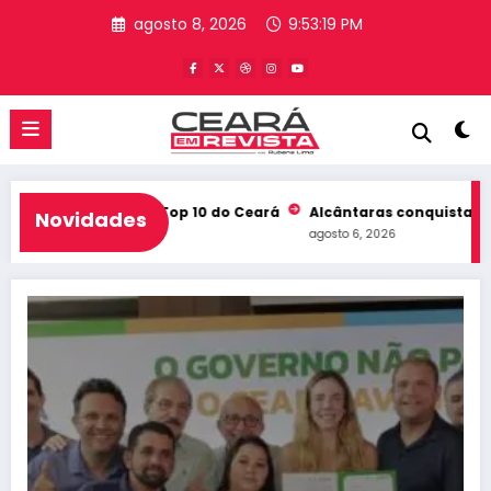
Pular
agosto 8, 2026
9:53:20 PM
para
o
conteúdo
deb e entra no Top 10 do Ceará
Alcântaras conquista 3º lugar 
Novidades
agosto 6, 2026