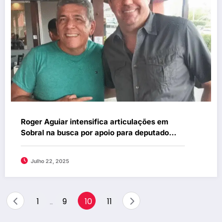
Roger Aguiar intensifica articulações em
Sobral na busca por apoio para deputado
federal
Julho 22, 2025
Paginação
1
9
10
11
…
de