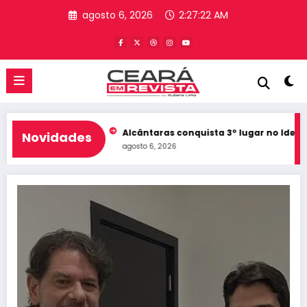
Pular
agosto 6, 2026
2:27:24 AM
para
o
conteúdo
rá
Alcântaras conquista 3º lugar no Ideb do Ceará e registra m
Novidades
agosto 6, 2026