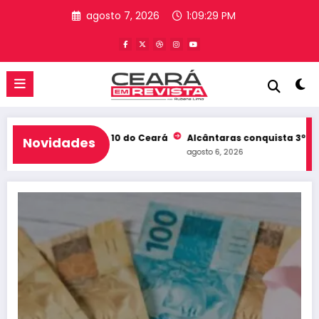
Pular
agosto 7, 2026
1:09:29 PM
para
o
conteúdo
 e entra no Top 10 do Ceará
Alcântaras conquista 3º lugar no 
Novidades
agosto 6, 2026