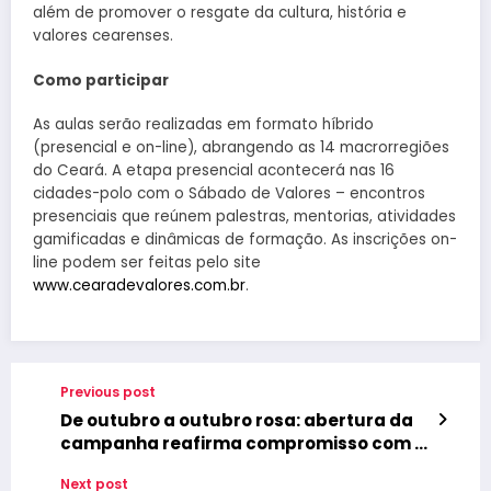
além de promover o resgate da cultura, história e
valores cearenses.
Como participar
As aulas serão realizadas em formato híbrido
(presencial e on-line), abrangendo as 14 macrorregiões
do Ceará. A etapa presencial acontecerá nas 16
cidades-polo com o Sábado de Valores – encontros
presenciais que reúnem palestras, mentorias, atividades
gamificadas e dinâmicas de formação. As inscrições on-
line podem ser feitas pelo site
www.cearadevalores.com.br
.
Previous post
De outubro a outubro rosa: abertura da
campanha reafirma compromisso com a
conscientização sobre o câncer de
Next post
mama