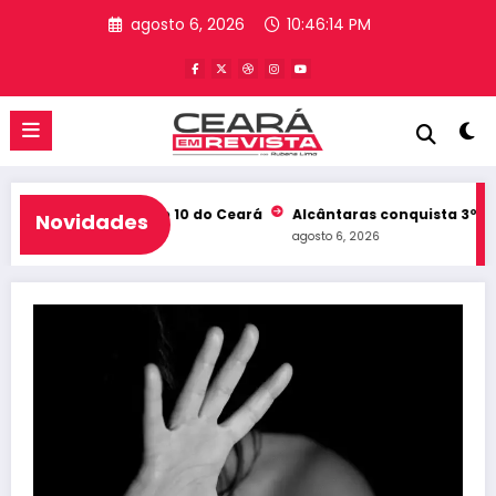
Pular
agosto 6, 2026
10:46:15 PM
para
o
conteúdo
b e entra no Top 10 do Ceará
Alcântaras conquista 3º lugar no
Novidades
agosto 6, 2026