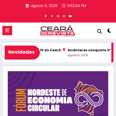
Pular
agosto 6, 2026
9:53:25 PM
para
o
conteúdo
eb e entra no Top 10 do Ceará
Alcântaras conquista 3º lugar n
Novidades
agosto 6, 2026