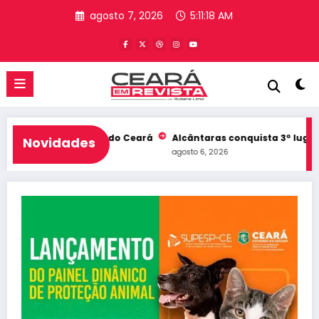
Pular
agosto 7, 2026
5:11:18 AM
para
o
conteúdo
 entra no Top 10 do Ceará
Alcântaras conquista 3º lugar no Id
Novidades
agosto 6, 2026