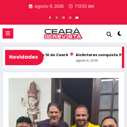
Pular
agosto 9, 2026
7:12:54 AM
para
o
conteúdo
b e entra no Top 10 do Ceará
Alcântaras conquista 3º lugar no
Novidades
agosto 6, 2026