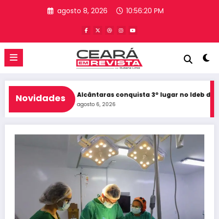
Pular
agosto 8, 2026
10:56:20 PM
para
o
conteúdo
 10 do Ceará
Alcântaras conquista 3º lugar no Ideb do Ceará e 
Novidades
agosto 6, 2026