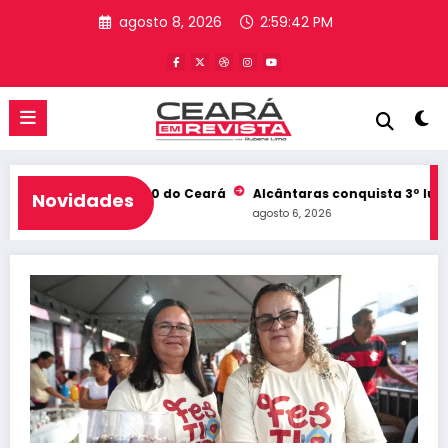
Pular
agosto 8, 2026
2:59:42 PM
para
o
conteúdo
e entra no Top 10 do Ceará
Alcântaras conquista 3º lugar no I
Novidades
agosto 6, 2026