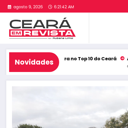
Pular
agosto 9, 2026
6:21:43 AM
para
o
conteúdo
no Ideb e entra no Top 10 do Ceará
Alcântaras co
Novidades
agosto 6, 2026