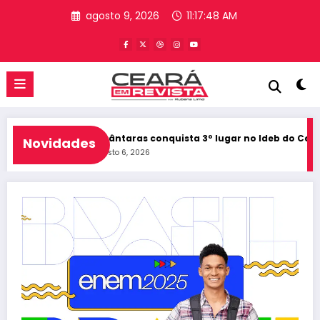
Pular
agosto 9, 2026
11:17:48 AM
para
o
conteúdo
0 do Ceará
Alcântaras conquista 3º lugar no Ideb do Ceará e r
Novidades
agosto 6, 2026