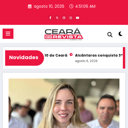
Pular
agosto 10, 2026
4:51:07 AM
para
o
conteúdo
b e entra no Top 10 do Ceará
Alcântaras conquista 3º lugar no
Novidades
agosto 6, 2026