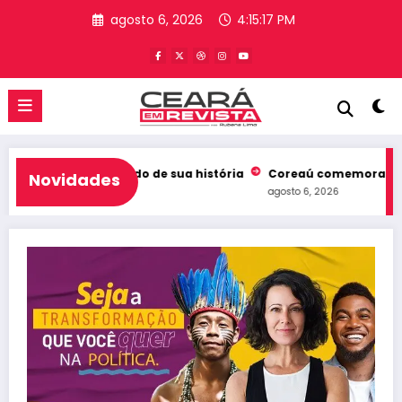
Pular
agosto 6, 2026
4:15:18 PM
para
o
conteúdo
a melhor resultado de sua história
Coreaú comemora liderança
Novidades
agosto 6, 2026