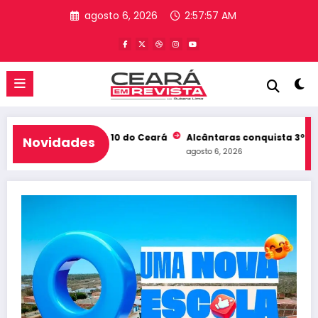
Pular
agosto 6, 2026
2:57:58 AM
para
o
conteúdo
b e entra no Top 10 do Ceará
Alcântaras conquista 3º lugar no
Novidades
agosto 6, 2026