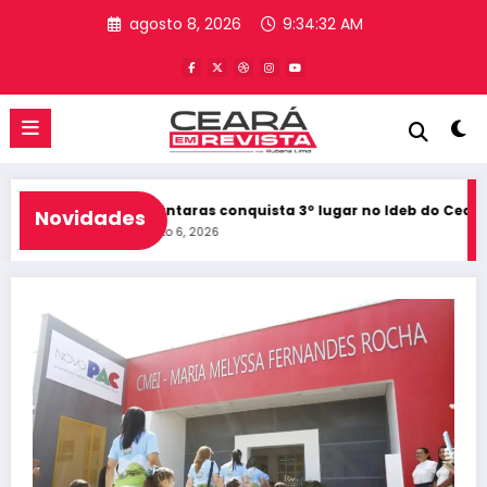
Pular
agosto 8, 2026
9:34:33 AM
para
o
conteúdo
do Ceará
Alcântaras conquista 3º lugar no Ideb do Ceará e reg
Novidades
agosto 6, 2026