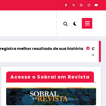
melhor resultado de sua história
Coreaú comemor
agosto 6, 2026
Acesse o Sobral em Revista