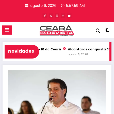
Pular
agosto 9, 2026
5:58:00 AM
para
o
conteúdo
eb e entra no Top 10 do Ceará
Alcântaras conquista 3º lugar n
Novidades
agosto 6, 2026