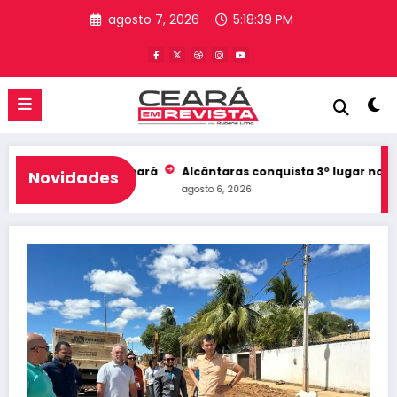
Pular
agosto 7, 2026
5:18:39 PM
para
o
conteúdo
a no Top 10 do Ceará
Alcântaras conquista 3º lugar no Ideb do
Novidades
agosto 6, 2026