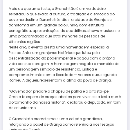
.
Mais do que uma festa, o Granchitão é um verdadeiro
espetáculo que exalta a cultura, a tradição e a emoção do
povo nordestino. Durante três dias, a cidade de Granja se
transforma em um grande polo junino, com estrutura
cenográfica, apresentações de quadrilhas, shows musicais e
uma programação que atrai milhares de pessoas de
diferentes regiões.
Neste ano, o evento presta uma homenagem especial a
Pessoa Anta, um granjense histórico que lutou pela
descentralização do poder imperial e pagou com a própria
vida por sua coragem. A homenagem resgata a memória de
um personagem símbolo de resistência, justiça e
comprometimento com a liberdade — valores que, segundo
Romeu Aldigueri, representam a alma do povo de Granja.
.
“Governador, prepare o chapéu de palha e o arrasta-pé.
Granja te espera de braços abertos para viver essa festa que é
do tamanho da nossa história”, declarou o deputado, em tom
de entusiasmo.
.
O Granchitão promete mais uma edição grandiosa,
reforçando o papel de Granja como referência nos festejos
juninos do Ceará.