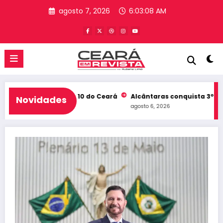
Pular
agosto 7, 2026
6:03:09 AM
para
o
conteúdo
b e entra no Top 10 do Ceará
Alcântaras conquista 3º lugar no
Novidades
agosto 6, 2026