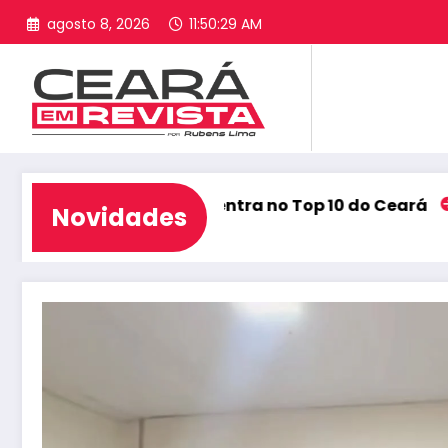
Pular
agosto 8, 2026
11:50:30 AM
para
o
conteúdo
ória no Ideb e entra no Top 10 do Ceará
Alcântar
Novidades
agosto 6,