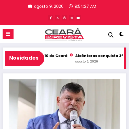
Pular
agosto 9, 2026
9:54:28 AM
para
o
conteúdo
b e entra no Top 10 do Ceará
Alcântaras conquista 3º lugar no
Novidades
agosto 6, 2026