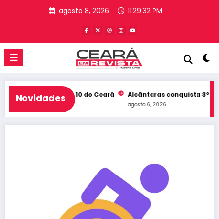
Pular
agosto 8, 2026
11:29:33 PM
para
o
conteúdo
b e entra no Top 10 do Ceará
Alcântaras conquista 3º lugar no
Novidades
agosto 6, 2026