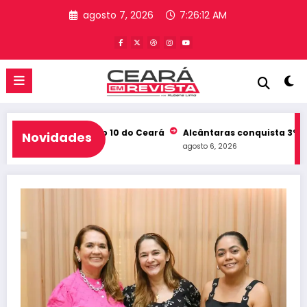
Pular
agosto 7, 2026
7:26:13 AM
para
o
conteúdo
b e entra no Top 10 do Ceará
Alcântaras conquista 3º lugar no
Novidades
agosto 6, 2026