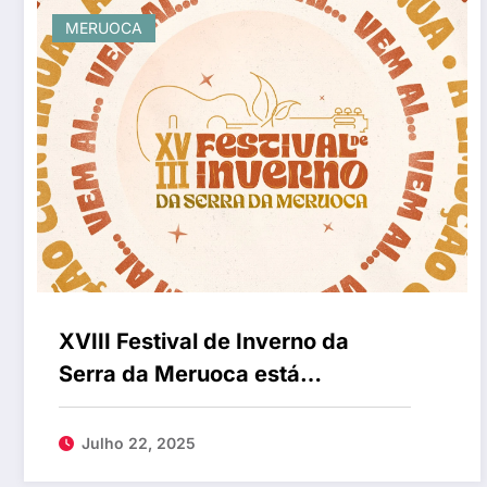
MERUOCA
XVIII Festival de Inverno da
Serra da Meruoca está
confirmado para 12 e 13 de
setembro
Julho 22, 2025