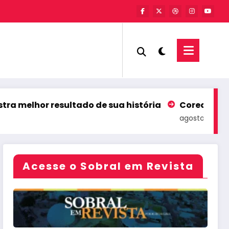
 de sua história
Coreaú comemora liderança nac
agosto 6, 2026
Acesse o Sobral em Revista