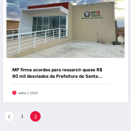
MP firma acordos para ressarcir quase R$
80 mil desviados da Prefeitura de Santa
Quitéria durante gestão de Lígia Protásio
Julho 1, 2025
Paginação
1
2
de