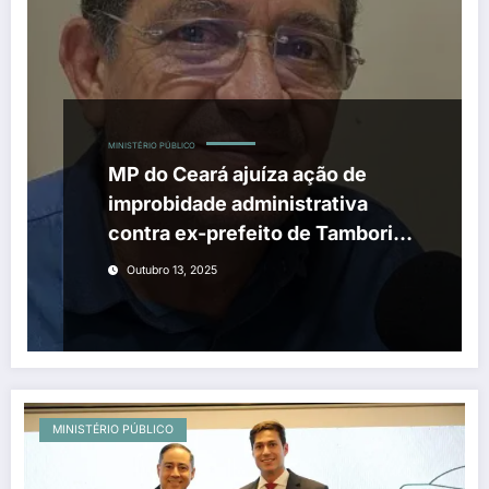
MINISTÉRIO PÚBLICO
MP do Ceará ajuíza ação de
improbidade administrativa
contra ex-prefeito de Tamboril,
Pedro Calisto
Outubro 13, 2025
MINISTÉRIO PÚBLICO