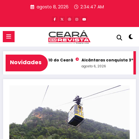
Pular
agosto 8, 2026
2:34:48 AM
para
o
conteúdo
b e entra no Top 10 do Ceará
Alcântaras conquista 3º lugar no
Novidades
agosto 6, 2026