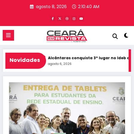
Pular
agosto 8, 2026
2:10:40 AM
para
o
conteúdo
 10 do Ceará
Alcântaras conquista 3º lugar no Ideb do Ceará e 
Novidades
agosto 6, 2026