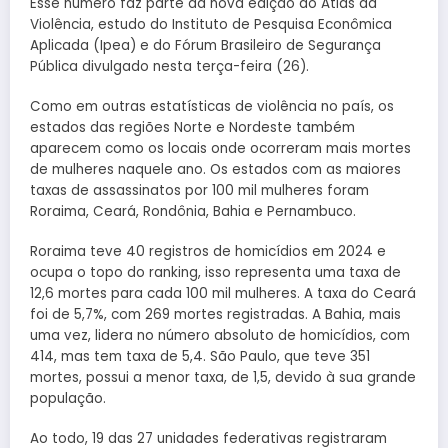
Esse número faz parte da nova edição do Atlas da
Violência, estudo do Instituto de Pesquisa Econômica
Aplicada (Ipea) e do Fórum Brasileiro de Segurança
Pública divulgado nesta terça-feira (26).
Como em outras estatísticas de violência no país, os
estados das regiões Norte e Nordeste também
aparecem como os locais onde ocorreram mais mortes
de mulheres naquele ano. Os estados com as maiores
taxas de assassinatos por 100 mil mulheres foram
Roraima, Ceará, Rondônia, Bahia e Pernambuco.
Roraima teve 40 registros de homicídios em 2024 e
ocupa o topo do ranking, isso representa uma taxa de
12,6 mortes para cada 100 mil mulheres. A taxa do Ceará
foi de 5,7%, com 269 mortes registradas. A Bahia, mais
uma vez, lidera no número absoluto de homicídios, com
414, mas tem taxa de 5,4. São Paulo, que teve 351
mortes, possui a menor taxa, de 1,5, devido à sua grande
população.
Ao todo, 19 das 27 unidades federativas registraram