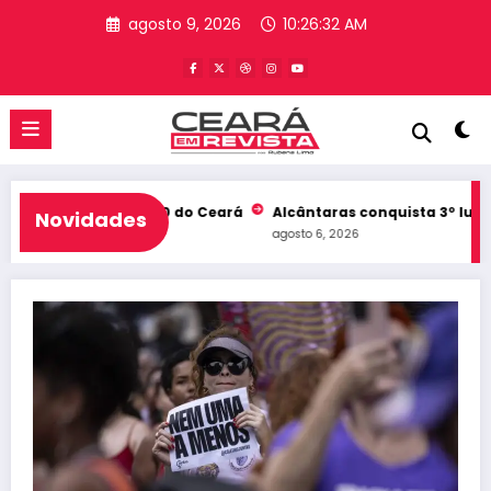
Pular
agosto 9, 2026
10:26:32 AM
para
o
conteúdo
 entra no Top 10 do Ceará
Alcântaras conquista 3º lugar no Id
Novidades
agosto 6, 2026