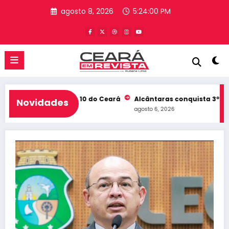
Pular
agosto 8, 2026
5:24:01 PM
para
o
conteúdo
 e entra no Top 10 do Ceará
Alcântaras conquista 3º lugar no 
Novidades
agosto 6, 2026