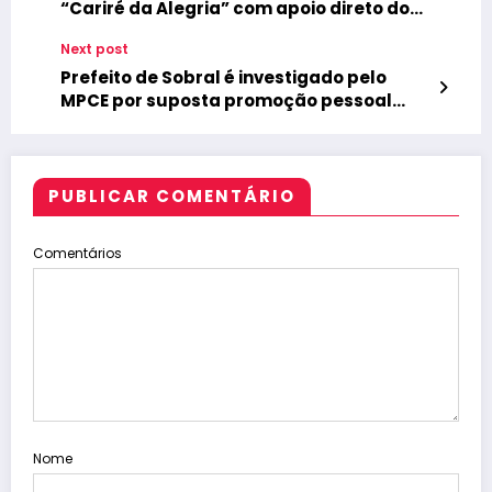
“Cariré da Alegria” com apoio direto do
prefeito Antônio Martins
Next post
Prefeito de Sobral é investigado pelo
MPCE por suposta promoção pessoal
com uso da cor azul e slogans
institucionais
PUBLICAR COMENTÁRIO
Comentários
Nome