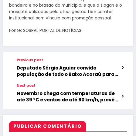
bandeira e no brasão do município, e que o slogan e o
mascote utilizados pela atual gestão têm caráter
institucional, sem vínculo com promoção pessoal.
Fonte: SOBRAL PORTAL DE NOTÍCIAS
Previous post
Deputado Sérgio Aguiar convida
população de todo o Baixo Acaraú para
audiência pública sobre o Orçamento do
Next post
Estado
Novembro chega com temperaturas de
até 39 °C e ventos de até 60 km/h, prevê
Funceme
PUBLICAR COMENTÁRIO