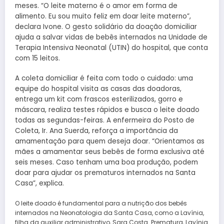
meses. “O leite materno é o amor em forma de
alimento. Eu sou muito feliz em doar leite materno”,
declara Ivone. O gesto solidário da doação domiciliar
ajuda a salvar vidas de bebês internados na Unidade de
Terapia Intensiva Neonatal (UTIN) do hospital, que conta
com 15 leitos.
A coleta domiciliar é feita com todo o cuidado: uma
equipe do hospital visita as casas das doadoras,
entrega um kit com frascos esterilizados, gorro e
máscara, realiza testes rápidos e busca o leite doado
todas as segundas-feiras. A enfermeira do Posto de
Coleta, Ir. Ana Suerda, reforça a importância da
amamentação para quem deseja doar. “Orientamos as
mães a amamentar seus bebês de forma exclusiva até
seis meses. Caso tenham uma boa produção, podem
doar para ajudar os prematuros internados na Santa
Casa”, explica.
O leite doado é fundamental para a nutrição dos bebês
internados na Neonatologia da Santa Casa, como a Lavínia,
filha da auxiliar administrativo, Sara Costa. Prematura, Lavínia