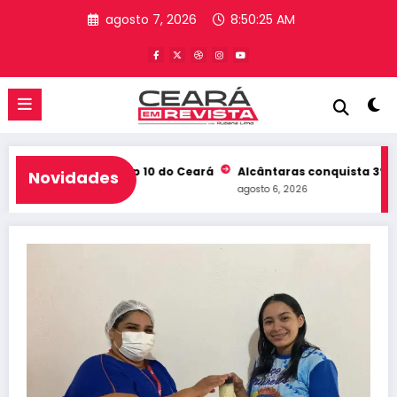
Pular
agosto 7, 2026
8:50:26 AM
para
o
conteúdo
eb e entra no Top 10 do Ceará
Alcântaras conquista 3º lugar n
Novidades
agosto 6, 2026