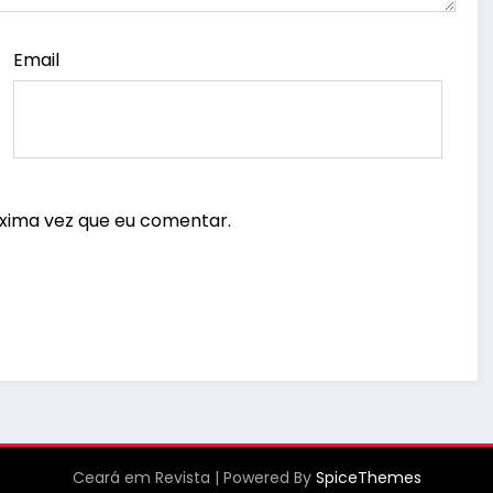
Email
xima vez que eu comentar.
Ceará em Revista
| Powered By
SpiceThemes