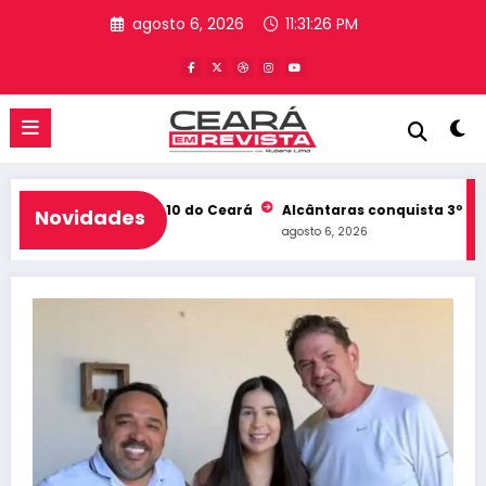
Pular
agosto 6, 2026
11:31:27 PM
para
o
conteúdo
eb e entra no Top 10 do Ceará
Alcântaras conquista 3º lugar n
Novidades
agosto 6, 2026