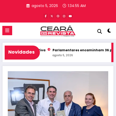
Pular
agosto 5, 2026
1:34:56 AM
para
o
conteúdo
sembleia Legislativa
Parlamentares encaminham 36 proposiçõe
Novidades
agosto 5, 2026