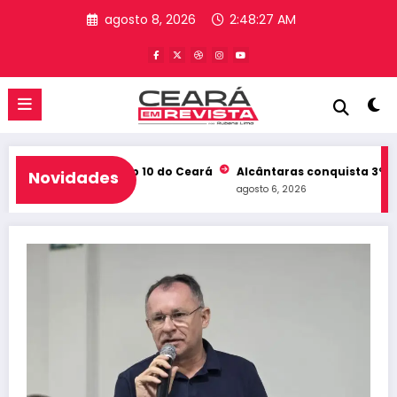
Pular
agosto 8, 2026
2:48:28 AM
para
o
conteúdo
eb e entra no Top 10 do Ceará
Alcântaras conquista 3º lugar n
Novidades
agosto 6, 2026