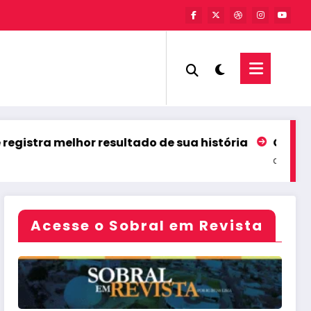
 melhor resultado de sua história
Coreaú comemor
agosto 6, 2026
Acesse o Sobral em Revista